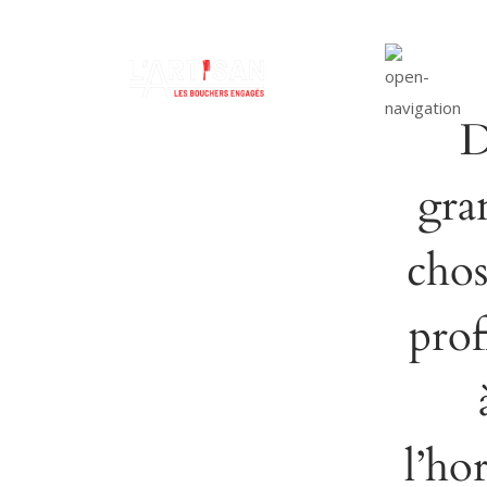
D
gra
chos
prof
l’ho