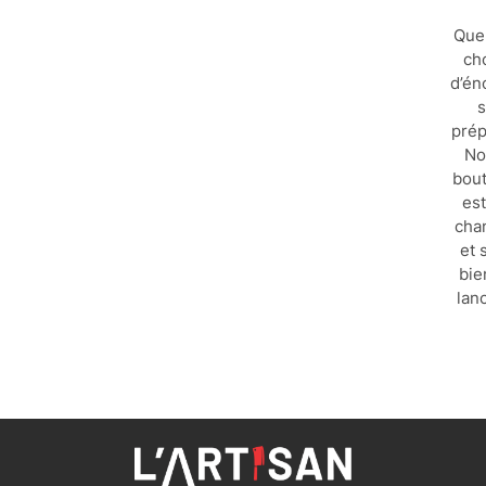
Que
ch
d’én
s
prép
No
bout
est
chan
et 
bie
lanc