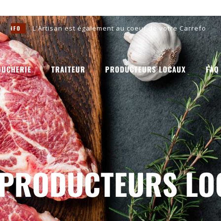
st également au coeur de votre Carrefour Market Noirefontaine.
OUCHERIE
TRAITEUR
PRODUCTEURS LOCAUX
FAQ
 PRODUCTEURS LO