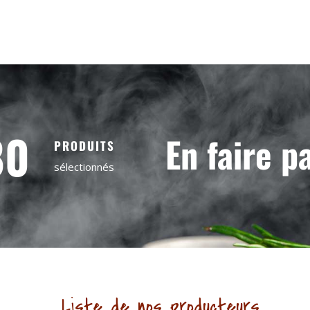
80
En faire p
PRODUITS
sélectionnés
Liste de nos producteurs