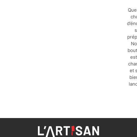
Que
ch
d’én
s
prép
No
bout
est
chan
et 
bie
lanc