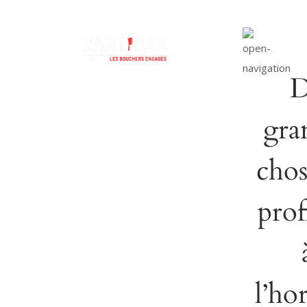
D
gra
chos
prof
l’ho