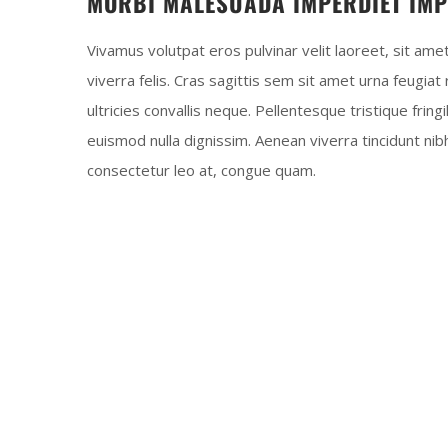
MORBI MALESUADA IMPERDIET IMP
Vivamus volutpat eros pulvinar velit laoreet, sit ame
viverra felis. Cras sagittis sem sit amet urna feugia
ultricies convallis neque. Pellentesque tristique frin
euismod nulla dignissim. Aenean viverra tincidunt ni
consectetur leo at, congue quam.
FRESH SPICES