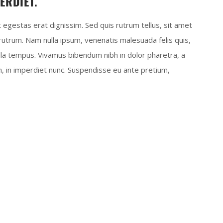
ERDIET.
t egestas erat dignissim. Sed quis rutrum tellus, sit amet
t rutrum. Nam nulla ipsum, venenatis malesuada felis quis,
gilla tempus. Vivamus bibendum nibh in dolor pharetra, a
bh, in imperdiet nunc. Suspendisse eu ante pretium,
FLAVORED MEAT