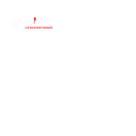
FL
contact@lartisan-bertrix.be
Lun - Dim: 08.00 - 19:00
ACCUEIL
B